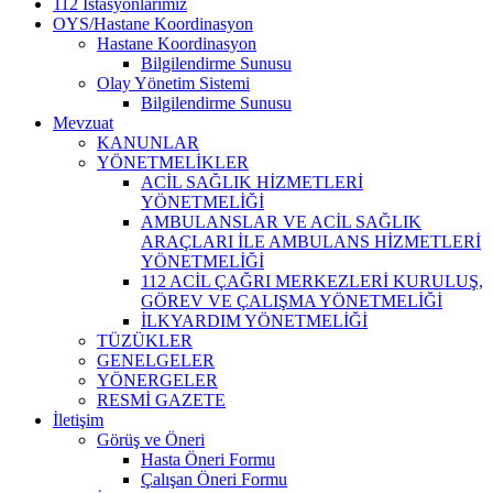
112 İstasyonlarımız
OYS/Hastane Koordinasyon
Hastane Koordinasyon
Bilgilendirme Sunusu
Olay Yönetim Sistemi
Bilgilendirme Sunusu
Mevzuat
KANUNLAR
YÖNETMELİKLER
ACİL SAĞLIK HİZMETLERİ
YÖNETMELİĞİ
AMBULANSLAR VE ACİL SAĞLIK
ARAÇLARI İLE AMBULANS HİZMETLERİ
YÖNETMELİĞİ
112 ACİL ÇAĞRI MERKEZLERİ KURULUŞ,
GÖREV VE ÇALIŞMA YÖNETMELİĞİ
İLKYARDIM YÖNETMELİĞİ
TÜZÜKLER
GENELGELER
YÖNERGELER
RESMİ GAZETE
İletişim
Görüş ve Öneri
Hasta Öneri Formu
Çalışan Öneri Formu