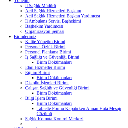
Yönetim
İl Sağlık Müdürü
Acil Sağlık Hizmetleri Başkanı
Acil Sağlık Hizmetleri Başkan Yardımcısı
İl Ambulans Servisi Başhekimi
Başhekim Yardımcısı
Organizasyon Şeması
Birimlerimiz
Kalite Yönetim Birimi
Personel Özlük Birimi
Personel Planlama Birimi
İş Sağlığı ve Güvenliği Birimi
Birim Dökümanları
İdari Hizmetler Birimi
Eğitim Birimi
Birim Dökümanları
Disiplin İşlemleri Birimi
Çalışan Sağlığı ve Güvenliği Birimi
Birim Dökümanları
Bilgi İşlem Birimi
Birim Dökümanları
Tablette Formu Kapatırken Alınan Hata Mesajı
Çözümü
Sağlık Komuta Kontrol Merkezi